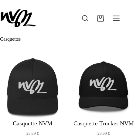
Passer
au
contenu
Panier
d’achat
Casquettes
Casquette NVM
Casquette Trucker NVM
29,99
€
29,99
€