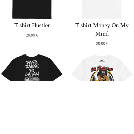
T-shirt Hustler
T-shirt Money On My
Mind
29,99
€
29,99
€
T-shirt Pa Fè Zanmi Fè
T-shirt Pa Fè Zanmi
Lajan
29,99
€